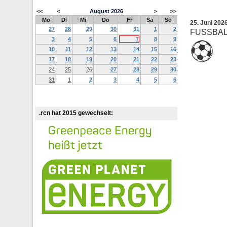
<<
<
August
2026
>
>>
Mo
Di
Mi
Do
Fr
Sa
So
25. Juni 202
27
28
29
30
31
1
2
FUSSBALL
3
4
5
6
7
8
9
10
11
12
13
14
15
16
17
18
19
20
21
22
23
24
25
26
27
28
29
30
31
1
2
3
4
5
6
.rcn hat 2015 gewechselt: