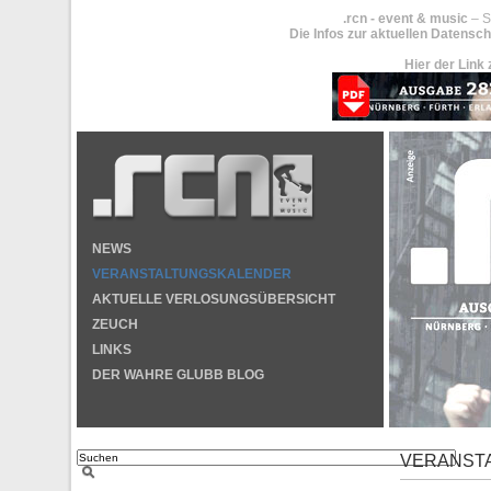
.rcn - event & music
– S
Die Infos zur aktuellen Datensch
Hier der Link 
NEWS
VERANSTALTUNGSKALENDER
AKTUELLE VERLOSUNGSÜBERSICHT
ZEUCH
LINKS
DER WAHRE GLUBB BLOG
VERANST