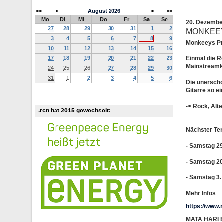
<<
<
August
2026
>
>>
Mo
Di
Mi
Do
Fr
Sa
So
20. Dezemb
27
28
29
30
31
1
2
MONKEE
3
4
5
6
7
8
9
Monkeeys P
10
11
12
13
14
15
16
17
18
19
20
21
22
23
Einmal die R
Mainstreamk
24
25
26
27
28
29
30
31
1
2
3
4
5
6
Die unerschö
Gitarre so ei
-> Rock, Alt
.rcn hat 2015 gewechselt:
Nächster Te
- Samstag 2
- Samstag 2
- Samstag 3.
Mehr Infos
https://www
MATA HARI