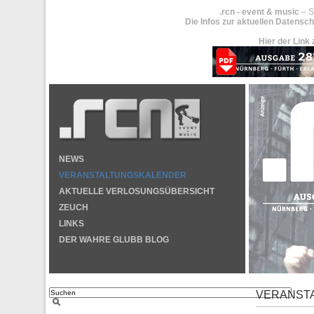
.rcn - event & music
– S
Die Infos zur aktuellen Datensch
Hier der Link 
NEWS
VERANSTALTUNGSKALENDER
AKTUELLE VERLOSUNGSÜBERSICHT
ZEUCH
LINKS
DER WAHRE GLUBB BLOG
VERANST