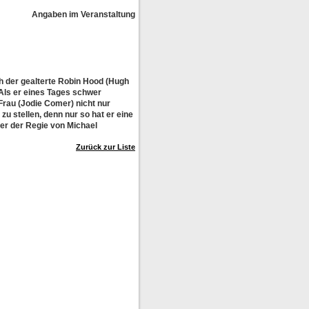
Angaben im Veranstaltungskalender ohne Gewähr!
h der gealterte Robin Hood (Hugh
 Als er eines Tages schwer
Frau (Jodie Comer) nicht nur
zu stellen, denn nur so hat er eine
ter der Regie von Michael
Zurück zur Liste