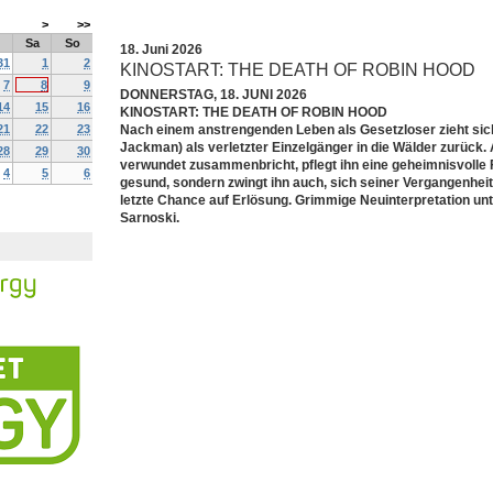
>
>>
Sa
So
18. Juni 2026
31
1
2
KINOSTART: THE DEATH OF ROBIN HOOD
7
8
9
DONNERSTAG, 18. JUNI 2026
14
15
16
KINOSTART: THE DEATH OF ROBIN HOOD
21
22
23
Nach einem anstrengenden Leben als Gesetzloser zieht sic
Jackman) als verletzter Einzelgänger in die Wälder zurück.
28
29
30
verwundet zusammenbricht, pflegt ihn eine geheimnisvolle 
4
5
6
gesund, sondern zwingt ihn auch, sich seiner Vergangenheit 
letzte Chance auf Erlösung. Grimmige Neuinterpretation un
Sarnoski.