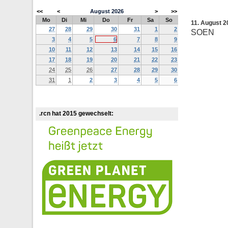
<<
<
August
2026
>
>>
Mo
Di
Mi
Do
Fr
Sa
So
11. August 
27
28
29
30
31
1
2
SOEN
3
4
5
6
7
8
9
10
11
12
13
14
15
16
17
18
19
20
21
22
23
24
25
26
27
28
29
30
31
1
2
3
4
5
6
.rcn hat 2015 gewechselt: