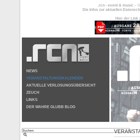
.rcn - event & music
– S
Die Infos zur aktuellen Datensch
Hier der Link 
NEWS
VERANSTALTUNGSKALENDER
AKTUELLE VERLOSUNGSÜBERSICHT
ZEUCH
LINKS
DER WAHRE GLUBB BLOG
VERANST