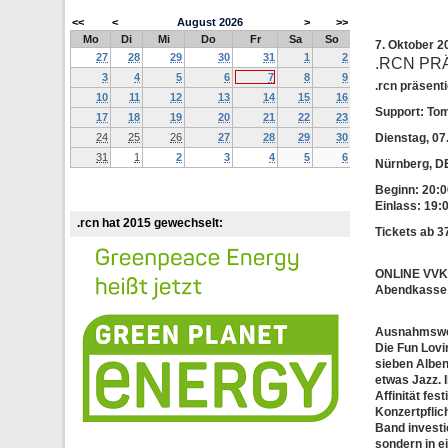
<<
<
August
2026
>
>>
Mo
Di
Mi
Do
Fr
Sa
So
7. Oktober 
27
28
29
30
31
1
2
.RCN PRÄ
3
4
5
6
7
8
9
.rcn präsen
10
11
12
13
14
15
16
Support: To
17
18
19
20
21
22
23
24
25
26
27
28
29
30
Dienstag, 07
31
1
2
3
4
5
6
Nürnberg, 
Beginn: 20:0
Einlass: 19:
.rcn hat 2015 gewechselt:
Tickets ab 3
ONLINE VV
Abendkasse:
Ausnahmsweis
Die Fun Lovi
sieben Alben 
etwas Jazz. 
Affinität fe
Konzertpflic
Band investie
sondern in e