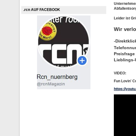
Unternehmen 
Abfallentsor
.rcn AUF FACEBOOK
Leider ist G
Wir verl
-Direktkli
Telefonnum
Preisfrage
Lieblings-
VIDEO:
Fun Lovin' C
https://you