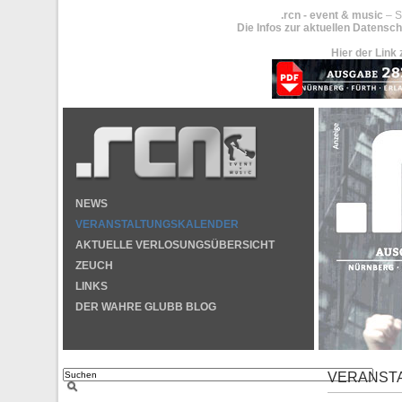
.rcn - event & music
– S
Die Infos zur aktuellen Datensch
Hier der Link 
NEWS
VERANSTALTUNGSKALENDER
AKTUELLE VERLOSUNGSÜBERSICHT
ZEUCH
LINKS
DER WAHRE GLUBB BLOG
VERANST