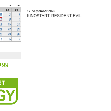
>
>>
Sa
So
17. September 2026
31
1
2
KINOSTART: RESIDENT EVIL
7
8
9
14
15
16
21
22
23
28
29
30
4
5
6