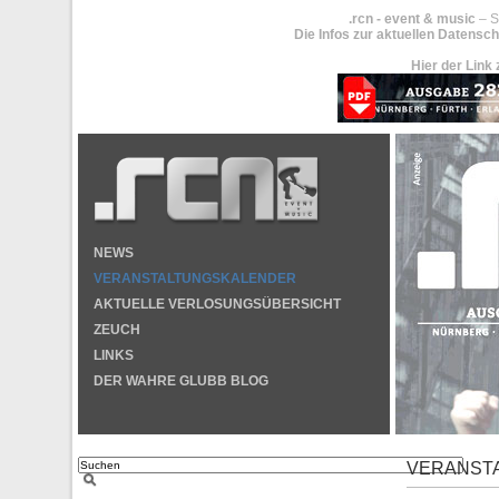
.rcn - event & music
– S
Die Infos zur aktuellen Datensch
Hier der Link 
NEWS
VERANSTALTUNGSKALENDER
AKTUELLE VERLOSUNGSÜBERSICHT
ZEUCH
LINKS
DER WAHRE GLUBB BLOG
VERANST