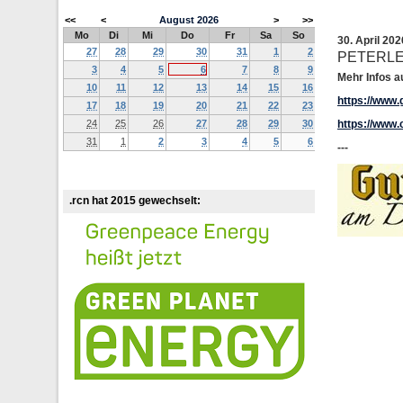
<<
<
August
2026
>
>>
Mo
Di
Mi
Do
Fr
Sa
So
30. April 20
27
28
29
30
31
1
2
PETERLE
3
4
5
6
7
8
9
Mehr Infos a
10
11
12
13
14
15
16
https://www
17
18
19
20
21
22
23
24
25
26
27
28
29
30
https://www.
31
1
2
3
4
5
6
---
.rcn hat 2015 gewechselt: