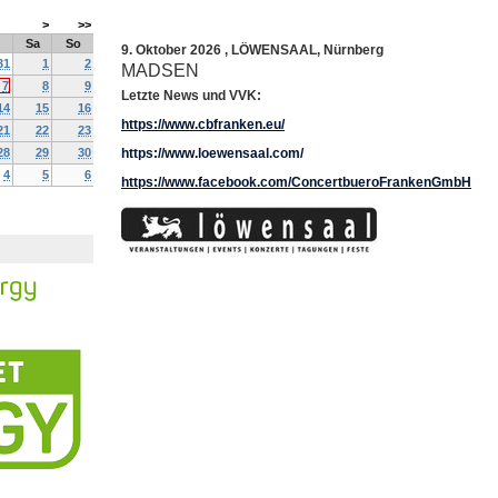
>
>>
Sa
So
9. Oktober 2026
,
LÖWENSAAL
,
Nürnberg
31
1
2
MADSEN
7
8
9
Letzte News und VVK:
14
15
16
https://www.cbfranken.eu/
21
22
23
28
29
30
https://www.loewensaal.com/
4
5
6
https://www.facebook.com/ConcertbueroFrankenGmbH