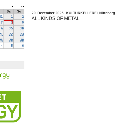
>
>>
Sa
So
20. Dezember 2025
,
KULTURKELLEREI
,
Nürnberg
31
1
2
ALL KINDS OF METAL
7
8
9
14
15
16
21
22
23
28
29
30
4
5
6