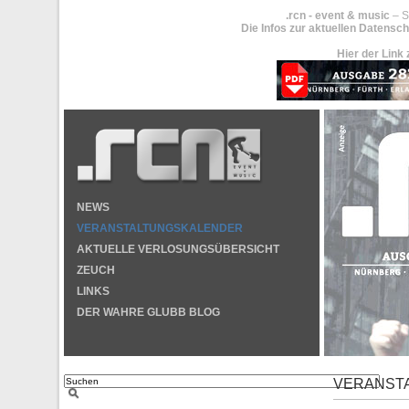
.rcn - event & music
– S
Die Infos zur aktuellen Datensch
Hier der Link 
NEWS
VERANSTALTUNGSKALENDER
AKTUELLE VERLOSUNGSÜBERSICHT
ZEUCH
LINKS
DER WAHRE GLUBB BLOG
VERANST