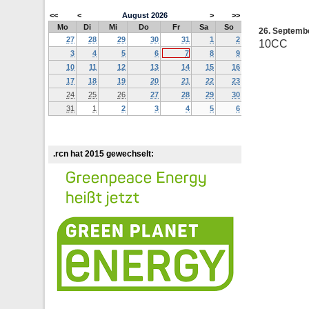
<<
<
August
2026
>
>>
Mo
Di
Mi
Do
Fr
Sa
So
26. Septemb
27
28
29
30
31
1
2
10CC
3
4
5
6
7
8
9
10
11
12
13
14
15
16
17
18
19
20
21
22
23
24
25
26
27
28
29
30
31
1
2
3
4
5
6
.rcn hat 2015 gewechselt: