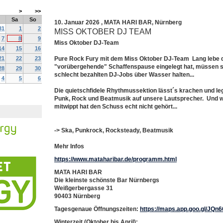
>
>>
Sa
So
10. Januar 2026
,
MATA HARI BAR
,
Nürnberg
31
1
2
MISS OKTOBER DJ TEAM
7
8
9
Miss Oktober DJ-Team
14
15
16
21
22
23
Pure Rock Fury mit dem Miss Oktober DJ-Team Lang lebe di
"vorübergehende" Schaffenspause eingelegt hat, müssen si
28
29
30
schlecht bezahlten DJ-Jobs über Wasser halten...
4
5
6
Die quietschfidele Rhythmussektion lässt´s krachen und leg
Punk, Rock und Beatmusik auf unsere Lautsprecher. Und w
mitwippt hat den Schuss echt nicht gehört...
-> Ska, Punkrock, Rocksteady, Beatmusik
Mehr Infos
https://www.mataharibar.de/programm.html
MATA HARI BAR
Die kleinste schönste Bar Nürnbergs
Weißgerbergasse 31
90403 Nürnberg
Tagesgenaue Öffnungszeiten:
https://maps.app.goo.gl/J
Winterzeit (Oktober bis April):