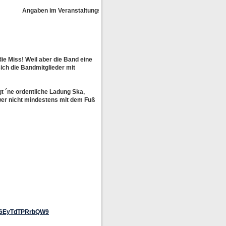
Angaben im Veranstaltungskalender ohne Gewähr!
e Miss! Weil aber die Band eine
ch die Bandmitglieder mit
t ´ne ordentliche Ladung Ska,
er nicht mindestens mit dem Fuß
Qn66EyTdTPRrbQW9