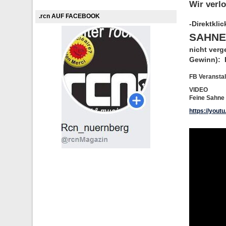
Wir verl
.rcn AUF FACEBOOK
-Direktkli
SAHN
nicht verg
Gewinn):
FB Veransta
VIDEO
Feine Sahne F
https://you