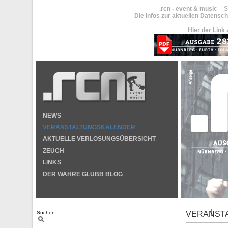
.rcn - event & music
– S
Die Infos zur aktuellen Datensch
Hier der Link 
NEWS
VERANSTALTUNGSKALENDER
AKTUELLE VERLOSUNGSÜBERSICHT
ZEUCH
LINKS
DER WAHRE GLUBB BLOG
VERANST