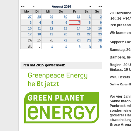
<<
<
August
2026
>
>>
Mo
Di
Mi
Do
Fr
Sa
So
20. Dezemb
27
28
29
30
31
1
2
.RCN PR
3
4
5
6
7
8
9
.rcn präsen
10
11
12
13
14
15
16
Wir kommen 
17
18
19
20
21
22
23
24
25
26
27
28
29
30
Support: Foc
31
1
2
3
4
5
6
Samstag, 20
Bamberg, br
Beginn: 20 U
.rcn hat 2015 gewechselt:
Einlass: 19 
VVK Tickets 
Online Kartenl
Vor vier Jah
Sahne machen
Punkrock mit
sondern eine
größerer Hal
abwechslungs
Brose Arena,