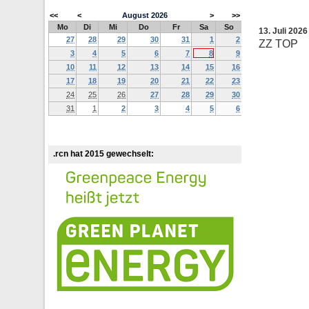
<<
<
August
2026
>
>>
Mo
Di
Mi
Do
Fr
Sa
So
13. Juli 202
27
28
29
30
31
1
2
ZZ TOP
3
4
5
6
7
8
9
10
11
12
13
14
15
16
17
18
19
20
21
22
23
24
25
26
27
28
29
30
31
1
2
3
4
5
6
.rcn hat 2015 gewechselt: