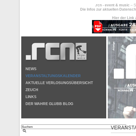
.rcn - event & music
– S
Die Infos zur aktuellen Datensch
Hier der Link 
NEWS
VERANSTALTUNGSKALENDER
AKTUELLE VERLOSUNGSÜBERSICHT
ZEUCH
LINKS
DER WAHRE GLUBB BLOG
VERANST