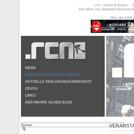
.rcn - event & music
– S
Die Infos zur aktuellen Datensch
Hier der Link 
NEWS
VERANSTALTUNGSKALENDER
AKTUELLE VERLOSUNGSÜBERSICHT
ZEUCH
LINKS
DER WAHRE GLUBB BLOG
VERANST