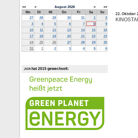
<<
<
August
2026
>
>>
Mo
Di
Mi
Do
Fr
Sa
So
22. Oktober 
27
28
29
30
31
1
2
KINOSTA
3
4
5
6
7
8
9
10
11
12
13
14
15
16
17
18
19
20
21
22
23
24
25
26
27
28
29
30
31
1
2
3
4
5
6
.rcn hat 2015 gewechselt: