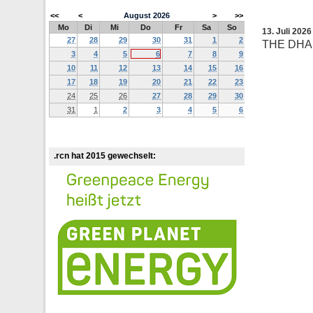
<<
<
August
2026
>
>>
Mo
Di
Mi
Do
Fr
Sa
So
13. Juli 202
27
28
29
30
31
1
2
THE DHA
3
4
5
6
7
8
9
10
11
12
13
14
15
16
17
18
19
20
21
22
23
24
25
26
27
28
29
30
31
1
2
3
4
5
6
.rcn hat 2015 gewechselt: