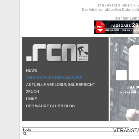
.rcn - event & music
– S
Die Infos zur aktuellen Datensch
Hier der Link 
NEWS
VERANSTALTUNGSKALENDER
AKTUELLE VERLOSUNGSÜBERSICHT
ZEUCH
LINKS
DER WAHRE GLUBB BLOG
VERANST