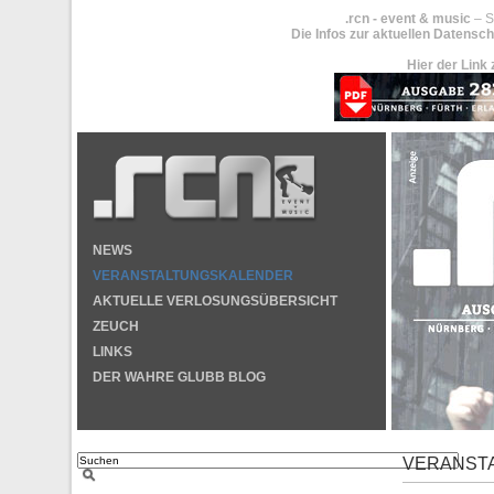
.rcn - event & music
– S
Die Infos zur aktuellen Datensch
Hier der Link 
NEWS
VERANSTALTUNGSKALENDER
AKTUELLE VERLOSUNGSÜBERSICHT
ZEUCH
LINKS
DER WAHRE GLUBB BLOG
VERANST