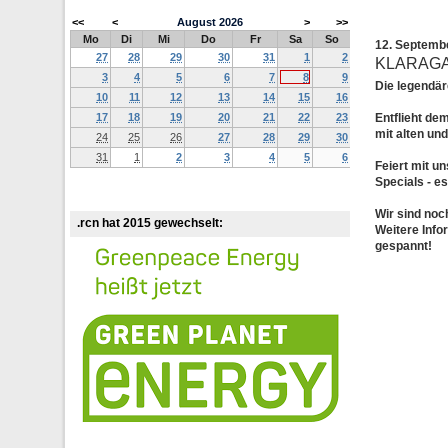
<<
<
August
2026
>
>>
Mo
Di
Mi
Do
Fr
Sa
So
12. Septemb
27
28
29
30
31
1
2
KLARAG
3
4
5
6
7
8
9
Die legendä
10
11
12
13
14
15
16
17
18
19
20
21
22
23
Entflieht de
mit alten un
24
25
26
27
28
29
30
31
1
2
3
4
5
6
Feiert mit u
Specials - e
Wir sind noc
.rcn hat 2015 gewechselt:
Weitere Info
gespannt!