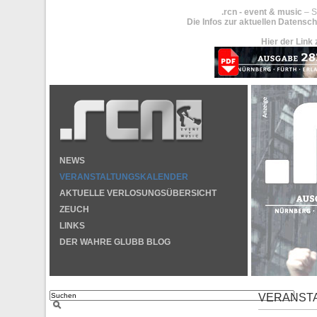
.rcn - event & music
– S
Die Infos zur aktuellen Datensch
Hier der Link 
NEWS
VERANSTALTUNGSKALENDER
AKTUELLE VERLOSUNGSÜBERSICHT
ZEUCH
LINKS
DER WAHRE GLUBB BLOG
VERANST