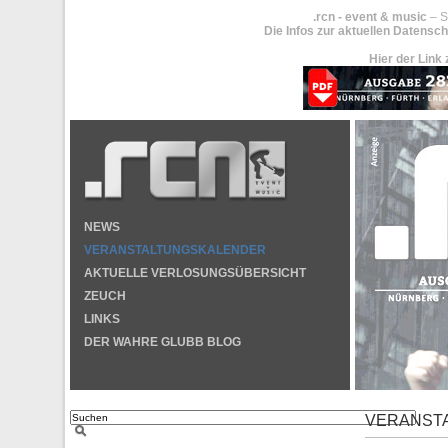
.rcn - event & music
– S
Die Infos zur aktuellen Datensch
Hier der Link 
NEWS
VERANSTALTUNGSKALENDER
AKTUELLE VERLOSUNGSÜBERSICHT
ZEUCH
LINKS
DER WAHRE GLUBB BLOG
VERANST