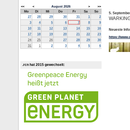
<<
<
August
2026
>
>>
Mo
Di
Mi
Do
Fr
Sa
So
5. Septembe
27
28
29
30
31
1
2
WARKIN
3
4
5
6
7
8
9
10
11
12
13
14
15
16
Neueste Info
17
18
19
20
21
22
23
https://www.
24
25
26
27
28
29
30
31
1
2
3
4
5
6
.rcn hat 2015 gewechselt: