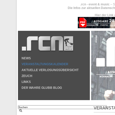
.rcn - event & music
– S
Die Infos zur aktuellen Datensch
Hier der Link 
NEWS
VERANSTALTUNGSKALENDER
AKTUELLE VERLOSUNGSÜBERSICHT
ZEUCH
LINKS
DER WAHRE GLUBB BLOG
VERANST