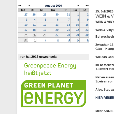
<<
<
August
2026
>
>>
Mo
Di
Mi
Do
Fr
Sa
So
15. Juli 202
27
28
29
30
31
1
2
WEIN & 
3
4
5
6
7
8
9
WEIN & VI
10
11
12
13
14
15
16
17
18
19
20
21
22
23
Wein & Vinyl
24
25
26
27
28
29
30
Bei wechsel
31
1
2
3
4
5
6
Zwischen 18-
Glas – Klang
.rcn hat 2015 gewechselt:
Wie das Ganz
Ihr bestellt 
Auswahl steh
Neben eurem 
Speisen von
Also, Step as
HIER RESER
Mehr ANDERE