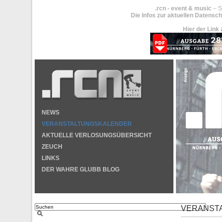
.rcn - event & music
– S
Die Infos zur aktuellen Datensch
Hier der Link 
NEWS
VERANSTALTUNGSKALENDER
AKTUELLE VERLOSUNGSÜBERSICHT
ZEUCH
LINKS
DER WAHRE GLUBB BLOG
VERANST