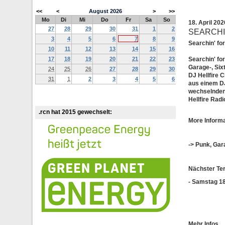
<<
<
August
2026
>
>>
Mo
Di
Mi
Do
Fr
Sa
So
18. April 20
27
28
29
30
31
1
2
SEARCHI
3
4
5
6
7
8
9
Searchin' for
10
11
12
13
14
15
16
17
18
19
20
21
22
23
Searchin' for
Garage-, Six
24
25
26
27
28
29
30
DJ Hellfire C
31
1
2
3
4
5
6
aus einem DJ
wechselnden 
Hellfire Radi
.rcn hat 2015 gewechselt:
More Inform
-> Punk, Gar
Nächster Te
- Samstag 18
Mehr Infos