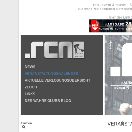
.rcn - event & music
– S
Die Infos zur aktuellen Datensch
Hier der Link 
NEWS
VERANSTALTUNGSKALENDER
AKTUELLE VERLOSUNGSÜBERSICHT
ZEUCH
LINKS
DER WAHRE GLUBB BLOG
VERANST