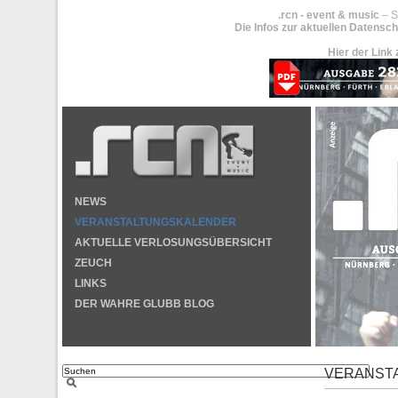
.rcn - event & music
– S
Die Infos zur aktuellen Datensch
Hier der Link 
NEWS
VERANSTALTUNGSKALENDER
AKTUELLE VERLOSUNGSÜBERSICHT
ZEUCH
LINKS
DER WAHRE GLUBB BLOG
VERANST