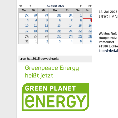
<<
<
August
2026
>
>>
Mo
Di
Mi
Do
Fr
Sa
So
18. Juli 202
27
28
29
30
31
1
2
UDO LA
3
4
5
6
7
8
9
10
11
12
13
14
15
16
17
18
19
20
21
22
23
Weißes Roß
24
25
26
27
28
29
30
Hauptstraße
31
1
2
3
4
5
6
Immeldorf
91586 Licht
immel-dorf.d
.rcn hat 2015 gewechselt: