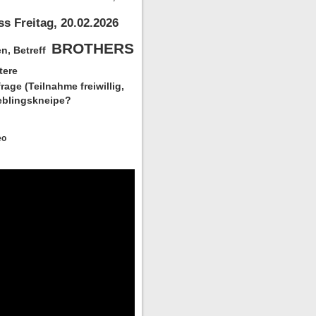
ss Freitag
, 20.02.2026
BROTHERS
n, Betreff
tere
age (Teilnahme freiwillig,
ieblingskneipe?
eo