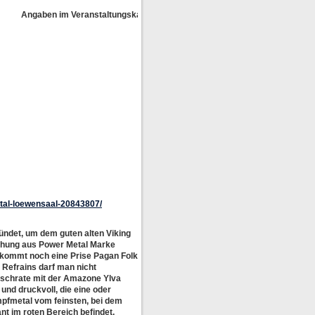
Angaben im Veranstaltungskalender ohne Gewähr!
etal-loewensaal-20843807/
ündet, um dem guten alten Viking
schung aus Power Metal Marke
 kommt noch eine Prise Pagan Folk
Refrains darf man nicht
ldschrate mit der Amazone Ylva
und druckvoll, die eine oder
mpfmetal vom feinsten, bei dem
t im roten Bereich befindet,