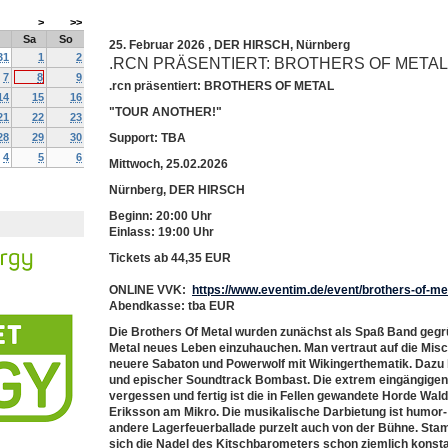
>
>>
Sa
So
25. Februar 2026
,
DER HIRSCH
,
Nürnberg
31
1
2
.RCN PRÄSENTIERT: BROTHERS OF METAL
7
8
9
.rcn präsentiert: BROTHERS OF METAL
14
15
16
"TOUR ANOTHER!"
21
22
23
28
29
30
Support: TBA
4
5
6
Mittwoch, 25.02.2026
Nürnberg, DER HIRSCH
Beginn: 20:00 Uhr
Einlass: 19:00 Uhr
Tickets ab 44
,35 EUR
ONLINE VVK:
https://www.eventim.de/event/brothers-of-m
Abendkasse: tba EUR
Die Brothers Of Metal wurden zunächst als Spaß Band gegr
Metal neues Leben einzuhauchen. Man vertraut auf die Mi
neuere Sabaton und Powerwolf mit Wikingerthematik. Dazu
und epischer Soundtrack Bombast. Die extrem eingängigen 
vergessen und fertig ist die in Fellen gewandete Horde Wa
Eriksson am Mikro. Die musikalische Darbietung ist humor- 
andere Lagerfeuerballade purzelt auch von der Bühne. Sta
sich die Nadel des Kitschbarometers schon ziemlich konstan