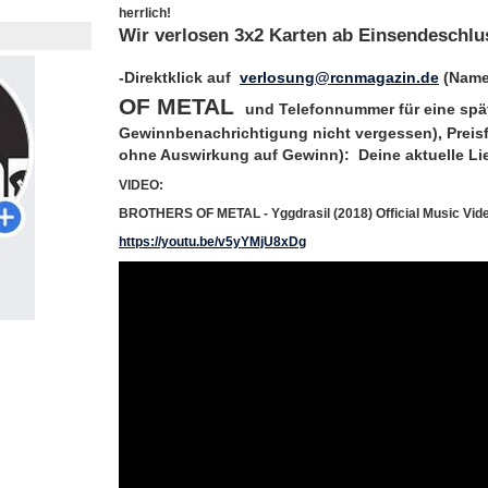
herrlich!
Wir verlosen 3x2 Karten ab Einsendeschlu
-Direktklick auf
verlosung@rcnmagazin.de
(Name
OF METAL
und Telefonnummer für eine spä
Gewinnbenachrichtigung nicht vergessen), Preisfr
ohne Auswirkung auf Gewinn):
Deine aktuelle L
VIDEO:
BROTHERS OF METAL - Yggdrasil (2018) Official Music Vid
https://youtu.be/v5yYMjU8xDg