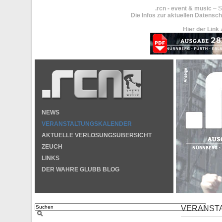
.rcn - event & music
– S
Die Infos zur aktuellen Datensch
Hier der Link 
NEWS
VERANSTALTUNGSKALENDER
AKTUELLE VERLOSUNGSÜBERSICHT
ZEUCH
LINKS
DER WAHRE GLUBB BLOG
VERANST