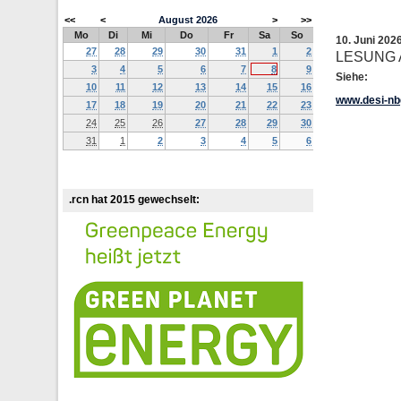
<<
<
August
2026
>
>>
Mo
Di
Mi
Do
Fr
Sa
So
10. Juni 202
27
28
29
30
31
1
2
LESUNG 
3
4
5
6
7
8
9
Siehe:
10
11
12
13
14
15
16
www.desi-nb
17
18
19
20
21
22
23
24
25
26
27
28
29
30
31
1
2
3
4
5
6
.rcn hat 2015 gewechselt: