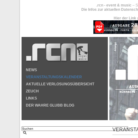
.rcn - event & music
– S
Die Infos zur aktuellen Datensch
Hier der Link 
NEWS
VERANSTALTUNGSKALENDER
AKTUELLE VERLOSUNGSÜBERSICHT
ZEUCH
LINKS
DER WAHRE GLUBB BLOG
VERANST