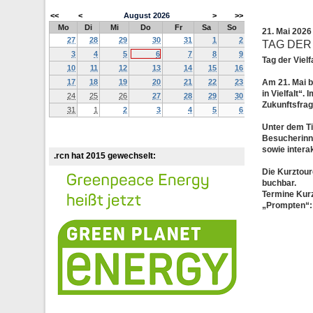
<<
<
August
2026
>
>>
Mo
Di
Mi
Do
Fr
Sa
So
21. Mai 202
27
28
29
30
31
1
2
TAG DER
3
4
5
6
7
8
9
Tag der Viel
10
11
12
13
14
15
16
17
18
19
20
21
22
23
Am 21. Mai 
in Vielfalt“.
24
25
26
27
28
29
30
Zukunftsfrag
31
1
2
3
4
5
6
Unter dem Ti
Besucherinn
sowie intera
.rcn hat 2015 gewechselt:
Die Kurztour
buchbar.
Termine Kurz
„Prompten“: