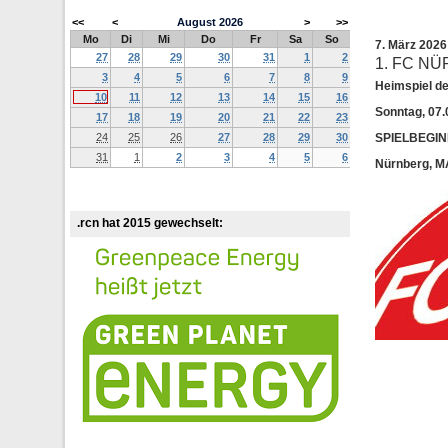
<<
<
August
2026
>
>>
Mo
Di
Mi
Do
Fr
Sa
So
7. März 202
27
28
29
30
31
1
2
1. FC N
3
4
5
6
7
8
9
Heimspiel de
10
11
12
13
14
15
16
Sonntag, 07.
17
18
19
20
21
22
23
24
25
26
27
28
29
30
SPIELBEGIN
31
1
2
3
4
5
6
Nürnberg, 
.rcn hat 2015 gewechselt: