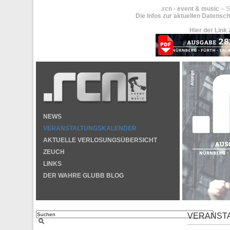
.rcn - event & music
– S
Die Infos zur aktuellen Datensch
Hier der Link 
NEWS
VERANSTALTUNGSKALENDER
AKTUELLE VERLOSUNGSÜBERSICHT
ZEUCH
LINKS
DER WAHRE GLUBB BLOG
VERANST