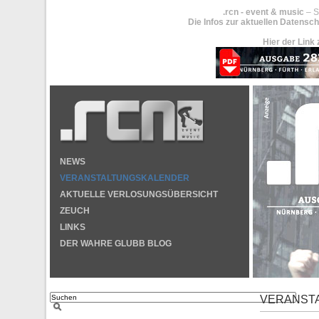
.rcn - event & music
– S
Die Infos zur aktuellen Datensch
Hier der Link 
NEWS
VERANSTALTUNGSKALENDER
AKTUELLE VERLOSUNGSÜBERSICHT
ZEUCH
LINKS
DER WAHRE GLUBB BLOG
VERANST