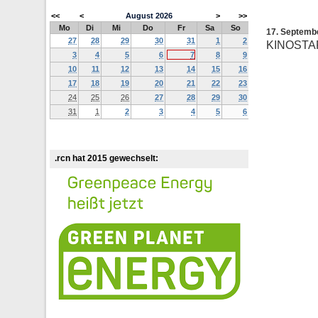
<<
<
August
2026
>
>>
Mo
Di
Mi
Do
Fr
Sa
So
17. Septemb
27
28
29
30
31
1
2
KINOSTA
3
4
5
6
7
8
9
10
11
12
13
14
15
16
17
18
19
20
21
22
23
24
25
26
27
28
29
30
31
1
2
3
4
5
6
.rcn hat 2015 gewechselt: