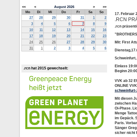
<<
<
August
2026
>
>>
Mo
Di
Mi
Do
Fr
Sa
So
17. Februar
27
28
29
30
31
1
2
.RCN PRÄ
3
4
5
6
7
8
9
.rcn präsent
10
11
12
13
14
15
16
"BROTHERS
17
18
19
20
21
22
23
24
25
26
27
28
29
30
Mit:
First At
31
1
2
3
4
5
6
Dienstag,17
Schweinfur
Einlass 19:0
.rcn hat 2015 gewechselt:
Beginn 20:0
VVK ab 32 
ONLINE VV
schweinfurt
Mit diesen J
zwischen Har
Oi-Phase. Li
Menge Tatto
im Gepäck. 
Paris. Vorba
Sänger Greg 
sicher nicht 