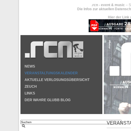
.rcn - event & music
– S
Die Infos zur aktuellen Datensch
Hier der Link 
NEWS
VERANSTALTUNGSKALENDER
AKTUELLE VERLOSUNGSÜBERSICHT
ZEUCH
LINKS
DER WAHRE GLUBB BLOG
VERANST