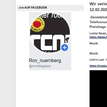
Wir verl
.rcn AUF FACEBOOK
12.02.20
-Direktkli
Telefonnum
Preisfrage
Letzte News
https://www
Musik:
Musik:
Lion's Law - 
https://you