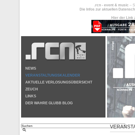
.rcn - event & music
– S
Die Infos zur aktuellen Datensch
Hier der Link 
NEWS
VERANSTALTUNGSKALENDER
AKTUELLE VERLOSUNGSÜBERSICHT
ZEUCH
LINKS
DER WAHRE GLUBB BLOG
VERANST