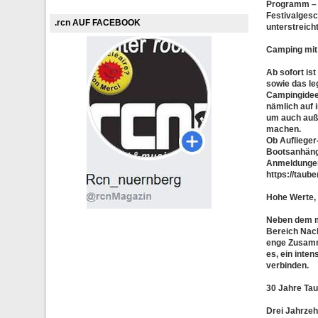
Programm – 
Festivalgesc
.rcn AUF FACEBOOK
unterstreicht
Camping mit
Ab sofort is
sowie das le
Campingideen 
nämlich auf 
um auch auß
machen.
Ob Auflieger
Bootsanhänge
Anmeldungen 
https://taub
Hohe Werte, 
Neben dem mu
Bereich Nach
enge Zusamme
es, ein inte
verbinden.
30 Jahre Taub
Drei Jahrzeh