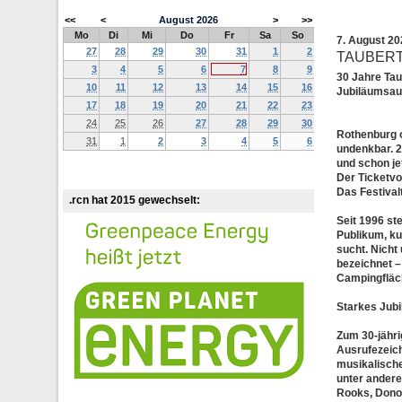
<<
<
August
2026
>
>>
Mo
Di
Mi
Do
Fr
Sa
So
7. August 2
27
28
29
30
31
1
2
TAUBERT
3
4
5
6
7
8
9
30 Jahre Tau
10
11
12
13
14
15
16
Jubiläumsau
17
18
19
20
21
22
23
24
25
26
27
28
29
30
Rothenburg o
31
1
2
3
4
5
6
undenkbar. 2
und schon je
Der Ticketvo
Das Festival
.rcn hat 2015 gewechselt:
Seit 1996 st
Publikum, ku
sucht. Nicht
bezeichnet –
Campingfläch
Starkes Jubi
Zum 30-jähri
Ausrufezeich
musikalische
unter andere
Rooks, Donot