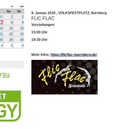
>
>>
Sa
So
9. Januar 2026
,
VOLKSFESTPLATZ
,
Nürnberg
31
1
2
FLIC FLAC
7
8
9
Vorstellungen:
14
15
16
15:00 Uhr
21
22
23
28
29
30
19:30 Uhr
4
5
6
Mehr Infos:
https://flicflac-nuernberg.de/