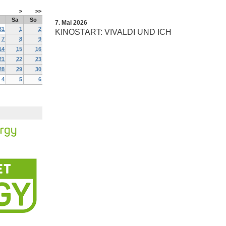
>
>>
Sa
So
7. Mai 2026
31
1
2
KINOSTART: VIVALDI UND ICH
7
8
9
14
15
16
21
22
23
28
29
30
4
5
6