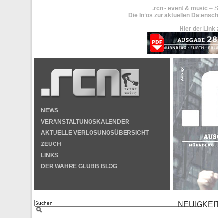
.rcn - event & music
– S
Die Infos zur aktuellen Datensch
Hier der Link 
NEWS
VERANSTALTUNGSKALENDER
AKTUELLE VERLOSUNGSÜBERSICHT
ZEUCH
LINKS
DER WAHRE GLUBB BLOG
NEUIGKEI