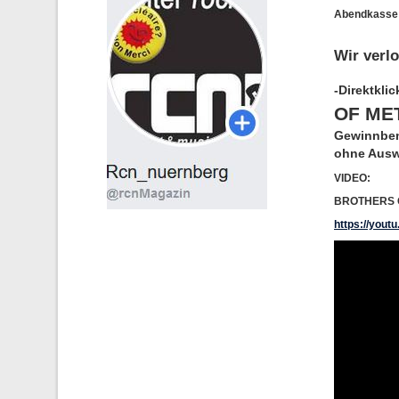
Abendkasse:
Wir verl
-Direktkli
OF ME
Gewinnbena
ohne Ausw
VIDEO:
BROTHERS OF
https://you