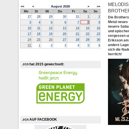
MELODIS
<<
<
August
2026
>
>>
BROTHER
Mo
Di
Mi
Do
Fr
Sa
So
27
28
29
30
31
1
2
Die Brothers
Metal neues 
3
4
5
6
7
8
9
neuere Sabat
10
11
12
13
14
15
16
und epischer
17
18
19
20
21
22
23
vergessen un
24
25
26
27
28
29
30
Eriksson am 
andere Lager
31
1
2
3
4
5
6
sich die Nad
herrlich!
.rcn hat 2015 gewechselt:
.rcn AUF FACEBOOK