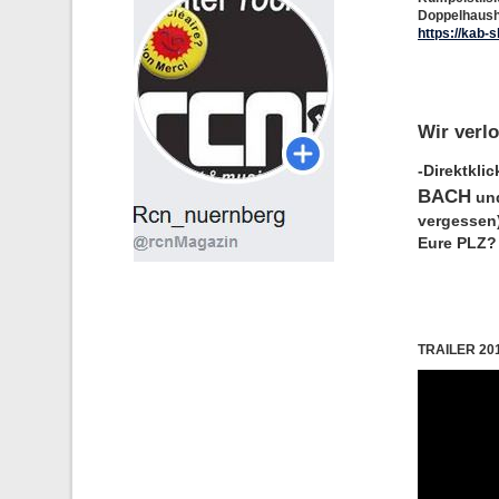
Doppelhaushä
https://kab
Wir verl
-Direktkli
BACH
und
vergessen)
Eure PLZ?
TRAILER 20