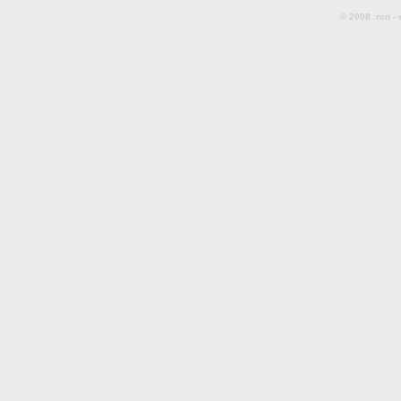
© 2008 .rcn -