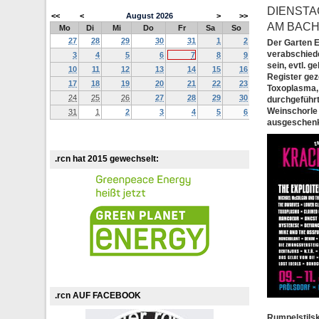
DIENSTA
<<
<
August
2026
>
>>
AM BACH,
Mo
Di
Mi
Do
Fr
Sa
So
27
28
29
30
31
1
2
Der Garten E
verabschiede
3
4
5
6
7
8
9
sein, evtl. 
10
11
12
13
14
15
16
Register gez
17
18
19
20
21
22
23
Toxoplasma, 
24
25
26
27
28
29
30
durchgeführt
Weinschorle
31
1
2
3
4
5
6
ausgeschenkt
.rcn hat 2015 gewechselt:
.rcn AUF FACEBOOK
Rumpelstilsk