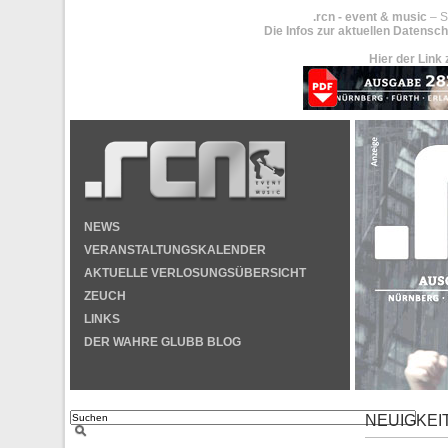
.rcn - event & music
– S
Die Infos zur aktuellen Datensch
Hier der Link 
NEWS
VERANSTALTUNGSKALENDER
AKTUELLE VERLOSUNGSÜBERSICHT
ZEUCH
LINKS
DER WAHRE GLUBB BLOG
NEUIGKEI