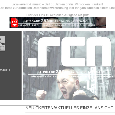
.rcn - event & music
– Seit 36 Jahren gratis! Wir rocken Franken!
Die Infos zur aktuellen Datenschutzverordnung lest Ihr ganz unten in einem Lin
Hier der Link zu aktuellen Ausgabe als pdf:
RSICHT
NEUIGKEITEN/AKTUELLES EINZELANSICHT