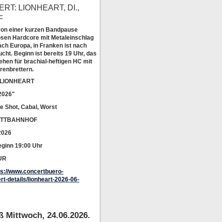
T: LIONHEART, DI.,
F
von einer kurzen Bandpause
osen Hardcore mit Metaleinschlag
h Europa, in Franken ist nach
ht. Beginn ist bereits 19 Uhr, das
ehen für brachial-heftigen HC mit
renbrettern.
t: LIONHEART
2026"
e Shot, Cabal, Worst
TATTBAHNHOF
2026
eginn 19:00 Uhr
UR
ps://www.concertbuero-
rt-details/lionheart-2026-06-
ß Mittwoch, 24.06.2026.