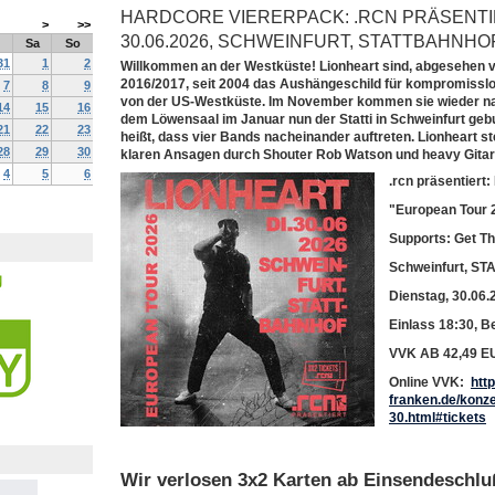
HARDCORE VIERERPACK: .RCN PRÄSENTIER
>
>>
30.06.2026, SCHWEINFURT, STATTBAHNHO
Sa
So
31
1
2
Willkommen an der Westküste! Lionheart sind, abgesehen 
2016/2017, seit 2004 das Aushängeschild für kompromissl
7
8
9
von der US-Westküste. Im November kommen sie wieder nac
14
15
16
dem Löwensaal im Januar nun der Statti in Schweinfurt gebuc
21
22
23
heißt, dass vier Bands nacheinander auftreten. Lionheart st
28
29
30
klaren Ansagen durch Shouter Rob Watson und heavy Gitar
4
5
6
.rcn präsentier
"European Tour 
Supports: Get Th
Schweinfurt, S
Dienstag, 30.06.
Einlass 18:30, B
VVK AB 42,49 E
Online VVK:
htt
franken.de/konze
30.html#tickets
Wir verlosen 3x2 Karten ab Einsendeschlu