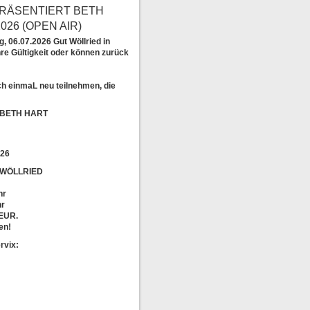
PRÄSENTIERT BETH
026 (OPEN AIR)
, 06.07.2026 Gut Wöllried in
re Gültigkeit oder können zurück
ch einmaL neu teilnehmen, die
t: BETH HART
026
T WÖLLRIED
hr
hr
 EUR.
en!
rvix: