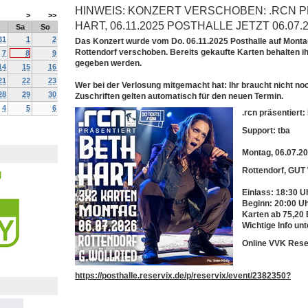
HINWEIS: KONZERT VERSCHOBEN: .RCN 
>
>>
HART, 06.11.2025 POSTHALLE JETZT 06.07.2
Sa
So
31
1
2
Das Konzert wurde vom Do. 06.11.2025 Posthalle auf Montag
Rottendorf verschoben. Bereits gekaufte Karten behalten ih
7
8
9
gegeben werden.
14
15
16
21
22
23
Wer bei der Verlosung mitgemacht hat: Ihr braucht nicht no
28
29
30
Zuschriften gelten automatisch für den neuen Termin.
4
5
6
.rcn präsentier
Support: tba
Montag, 06.07.2
Rottendorf, GU
Einlass: 18:30 U
Beginn: 20:00 U
Karten ab 75,20
Wichtige Info unt
Online VVK Rese
https://posthalle.reservix.de/p/reservix/event/2382350?