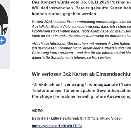
Das Konzert wurde vom Do. 06.11.2025 Posthalle 
Wöllried verschoben. Bereits gekaufte Karten beha
können zurück gegeben werden.
Herbst 2025: n einer Pressemitteilung entschuldigte sich di
Ausfall der Gigs. »Viele von euch wissen, dass ich schon sei
Problemen zu kämpfen habe. Trotz allem habe ich mein Bes
euch da zu sein und aufzutreten, auch wenn es manchmal ni
»Nach ausführlichen Gesprächen mit meinen Ärzten haben s
Ich darf diesen Sommer nicht reisen oder auftreten und m
Genesung konzentrieren – und das für die nächsten drei M
dauerhafte Schäden entstehen«, so Hart weiter.
Wir verlosen 3x2 Karten ab Einsendeschlu
-Direktklick auf
verlosung@rcnmagazin.de
(Name
Telefonnummer für eine spätere Gewinnbenachric
Preisfrage (Teilnahme freiwillig, ohne Auswirku
VIDEO
Beth Hart - Little Heartbreak Girl (Official Music Video)
https://youtu.be/ThBHWf3TFSI