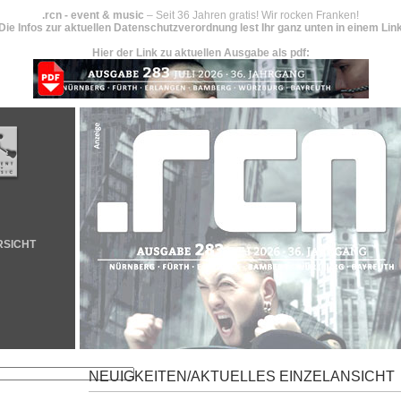
.rcn - event & music
– Seit 36 Jahren gratis! Wir rocken Franken!
Die Infos zur aktuellen Datenschutzverordnung lest Ihr ganz unten in einem Lin
Hier der Link zu aktuellen Ausgabe als pdf:
RSICHT
NEUIGKEITEN/AKTUELLES EINZELANSICHT