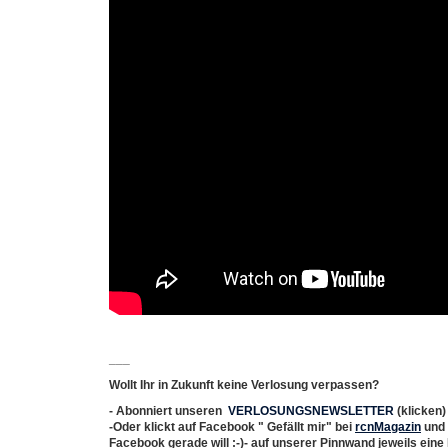
___
Wollt Ihr in Zukunft keine Verlosung verpassen?
-
Abonniert
unseren
VERLOSUNGSNEWSLETTER
(klicken)
-Oder klickt auf
Facebook
"
Gefällt mir
" bei
rcnMagazin
und 
Facebook gerade will :-)- auf unserer Pinnwand jeweils eine