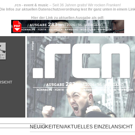
.rcn - event & music
– Seit 36 Jahren gratis! Wir rocken Franken!
Die Infos zur aktuellen Datenschutzverordnung lest Ihr ganz unten in einem Lin
Hier der Link zu aktuellen Ausgabe als pdf:
RSICHT
NEUIGKEITEN/AKTUELLES EINZELANSICHT