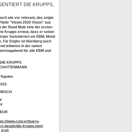
NTIERT DIE KRUPPS, S
ch wie vor relevant, das zeigte
 Platte "Vision 2020 Vision" aus
t der Band Male eine der ersten
ie Krupps erneut, dass er seiner
rper fusionierten sie EBM, Metal
 Für Engler ist Nürnberg auch
nd teilweise in der nahen
amstagabend für alle EBM und
t: DIE KRUPPS
: SCHATTENMANN
 Tupolev
2025
HIRSCH
hr
hr
 EUR
tps://www.concertbuero-
rt-details/die-krupps.html
a EUR