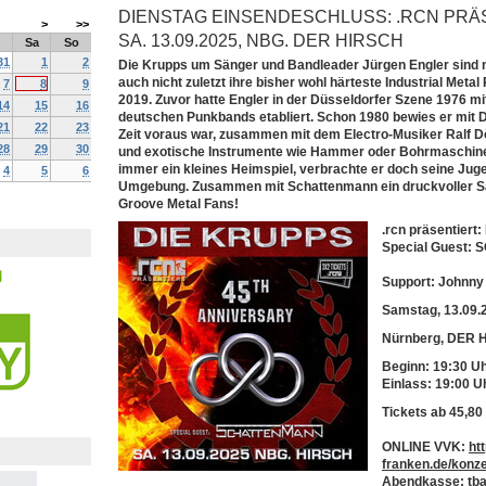
DIENSTAG EINSENDESCHLUSS: .RCN PRÄSE
>
>>
A. 13.09.2025, NBG. DER HIRSCH
Sa
So
31
1
2
Die Krupps um Sänger und Bandleader Jürgen Engler sind na
auch nicht zuletzt ihre bisher wohl härteste Industrial Metal
7
8
9
2019. Zuvor hatte Engler in der Düsseldorfer Szene 1976 mi
14
15
16
deutschen Punkbands etabliert. Schon 1980 bewies er mit D
21
22
23
Zeit voraus war, zusammen mit dem Electro-Musiker Ralf Dö
28
29
30
und exotische Instrumente wie Hammer oder Bohrmaschine.
immer ein kleines Heimspiel, verbrachte er doch seine Juge
4
5
6
Umgebung. Zusammen mit Schattenmann ein druckvoller S
Groove Metal Fans!
.rcn präsentier
Special Guest
Support: Johnny
Samstag, 13.09.
Nürnberg, DER 
Beginn: 19:30 U
Einlass: 19:00 U
Tickets ab 45
,80
ONLINE VVK:
ht
franken.de/konze
Abendkasse: tb