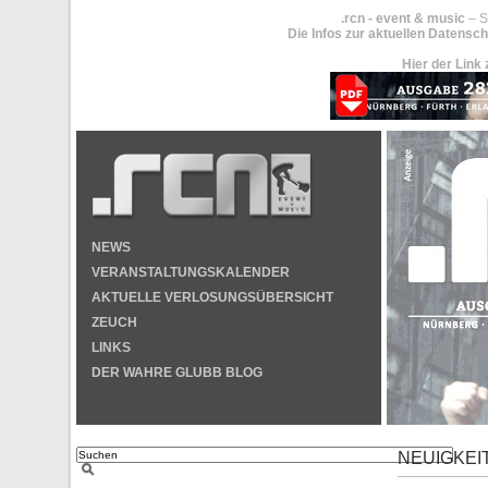
.rcn - event & music
– S
Die Infos zur aktuellen Datensch
Hier der Link 
NEWS
VERANSTALTUNGSKALENDER
AKTUELLE VERLOSUNGSÜBERSICHT
ZEUCH
LINKS
DER WAHRE GLUBB BLOG
NEUIGKEI