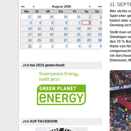
11. SEPT
<<
<
August
2026
>
>>
Wer nichts e
Mo
Di
Mi
Do
Fr
Sa
So
Spiel eher g
27
28
29
30
31
1
2
hatten aber 
3
4
5
6
7
8
9
Oenning sich
10
11
12
13
14
15
16
Stellt man u
17
18
19
20
21
22
23
Gündogan ver
24
25
26
27
28
29
30
den 70 % Bal
31
1
2
3
4
5
6
Hätte van Ni
reingemacht
sie durchaus
Diekmeier, M
.rcn hat 2015 gewechselt:
.rcn AUF FACEBOOK