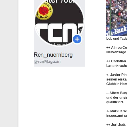
Lob und Tade
++ Almog C
Nervensäge 
++ Christian 
Lattenkracher
+- Javier Pin
seinen eiska
Glubb in Ham
-- Albert Bu
und der unsi
qualifiziert.
+- Markus W
insgesamt pr
++ Juri Judt.