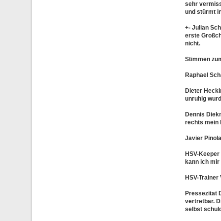
sehr vermiss
und stürmt i
+- Julian Sch
erste Großch
nicht.
Stimmen zum
Raphael Sch
Dieter Hecki
unruhig wurd
Dennis Diekm
rechts mein 
Javier Pinol
HSV-Keeper 
kann ich mir
HSV-Trainer 
Pressezitat 
vertretbar. 
selbst schuld