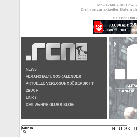
.rcn - event & music
– S
Die Infos zur aktuellen Datensch
Hier der Link 
NEWS
VERANSTALTUNGSKALENDER
AKTUELLE VERLOSUNGSÜBERSICHT
ZEUCH
LINKS
DER WAHRE GLUBB BLOG
NEUIGKEI