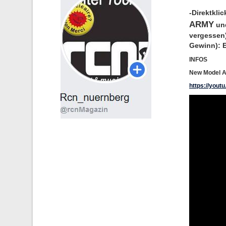
-Direktkli
ARMY
und
vergessen)
Gewinn):
INFOS
New Model Ar
https://you