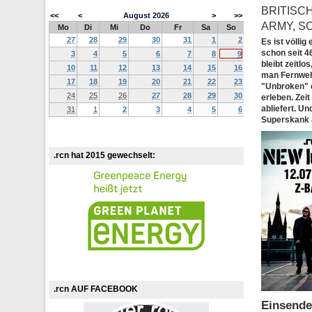
BRITISC
<<
<
August
2026
>
>>
ARMY, SO
Mo
Di
Mi
Do
Fr
Sa
So
27
28
29
30
31
1
2
Es ist völli
schon seit 4
3
4
5
6
7
8
9
bleibt zeitlo
10
11
12
13
14
15
16
man Fernweh
17
18
19
20
21
22
23
"Unbroken" e
24
25
26
27
28
29
30
erleben. Zei
abliefert. U
31
1
2
3
4
5
6
Superskank a
.rcn hat 2015 gewechselt:
.rcn AUF FACEBOOK
Einsende