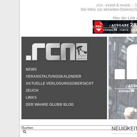
.rcn - event & music
– S
Die Infos zur aktuellen Datensch
Hier der Link 
NEWS
VERANSTALTUNGSKALENDER
AKTUELLE VERLOSUNGSÜBERSICHT
ZEUCH
LINKS
DER WAHRE GLUBB BLOG
NEUIGKEI