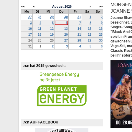
MORGEN,
<<
<
August
2026
>
>>
JOANNE 
Mo
Di
Mi
Do
Fr
Sa
So
27
28
29
30
31
1
2
Joanne Shaw 
bezeichnet. S
3
4
5
6
7
8
9
Singer- Song
10
11
12
13
14
15
16
"Black And G
17
18
19
20
21
22
23
spielt in Fr
24
25
26
27
28
29
30
gewachsen u
Vega-Stil, m
31
1
2
3
4
5
6
Classic Rock
bei ihr sofo
.rcn hat 2015 gewechselt:
.rcn AUF FACEBOOK