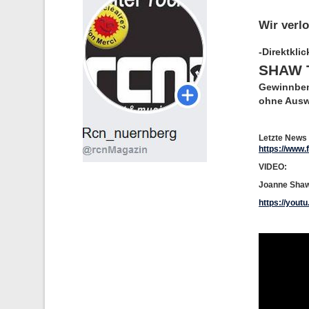
Wir verl
-Direktkli
SHAW 
Gewinnbena
ohne Ausw
Letzte News 
https://www
VIDEO:
Joanne Shaw 
https://yout