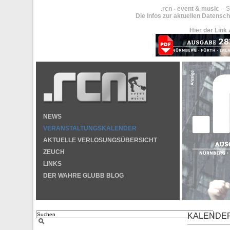
.rcn - event & music
– S
Die Infos zur aktuellen Datensch
Hier der Link 
NEWS
VERANSTALTUNGSKALENDER
AKTUELLE VERLOSUNGSÜBERSICHT
ZEUCH
LINKS
DER WAHRE GLUBB BLOG
KALENDE