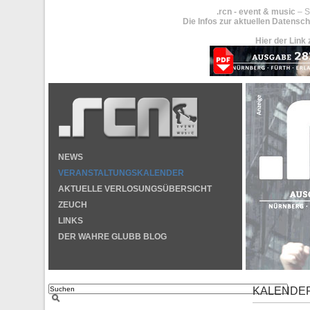
.rcn - event & music
– S
Die Infos zur aktuellen Datensch
Hier der Link 
NEWS
VERANSTALTUNGSKALENDER
AKTUELLE VERLOSUNGSÜBERSICHT
ZEUCH
LINKS
DER WAHRE GLUBB BLOG
KALENDE