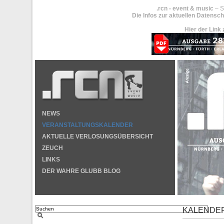
.rcn - event & music
– S
Die Infos zur aktuellen Datensch
Hier der Link 
NEWS
VERANSTALTUNGSKALENDER
AKTUELLE VERLOSUNGSÜBERSICHT
ZEUCH
LINKS
DER WAHRE GLUBB BLOG
KALENDE