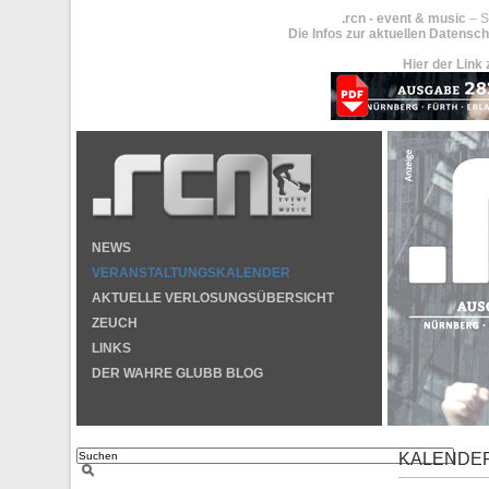
.rcn - event & music
– S
Die Infos zur aktuellen Datensch
Hier der Link 
NEWS
VERANSTALTUNGSKALENDER
AKTUELLE VERLOSUNGSÜBERSICHT
ZEUCH
LINKS
DER WAHRE GLUBB BLOG
KALENDE