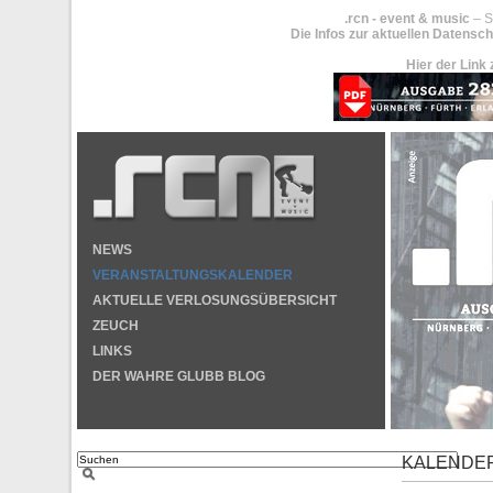
.rcn - event & music
– S
Die Infos zur aktuellen Datensch
Hier der Link 
NEWS
VERANSTALTUNGSKALENDER
AKTUELLE VERLOSUNGSÜBERSICHT
ZEUCH
LINKS
DER WAHRE GLUBB BLOG
KALENDE