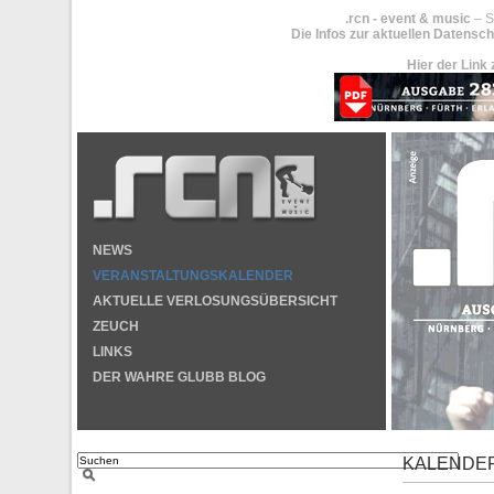
.rcn - event & music
– S
Die Infos zur aktuellen Datensch
Hier der Link 
NEWS
VERANSTALTUNGSKALENDER
AKTUELLE VERLOSUNGSÜBERSICHT
ZEUCH
LINKS
DER WAHRE GLUBB BLOG
KALENDE