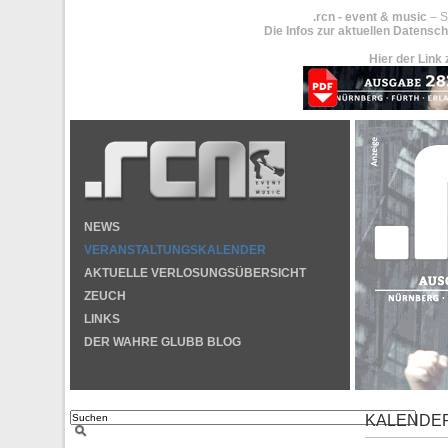
.rcn - event & music
– S
Die Infos zur aktuellen Datensch
Hier der Link 
NEWS
VERANSTALTUNGSKALENDER
AKTUELLE VERLOSUNGSÜBERSICHT
ZEUCH
LINKS
DER WAHRE GLUBB BLOG
KALENDE