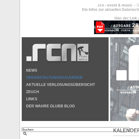
.rcn - event & music
– S
Die Infos zur aktuellen Datensch
Hier der Link 
NEWS
VERANSTALTUNGSKALENDER
AKTUELLE VERLOSUNGSÜBERSICHT
ZEUCH
LINKS
DER WAHRE GLUBB BLOG
KALENDE