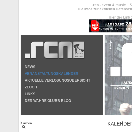
.rcn - event & music
– S
Die Infos zur aktuellen Datensch
Hier der Link 
NEWS
VERANSTALTUNGSKALENDER
AKTUELLE VERLOSUNGSÜBERSICHT
ZEUCH
LINKS
DER WAHRE GLUBB BLOG
KALENDE