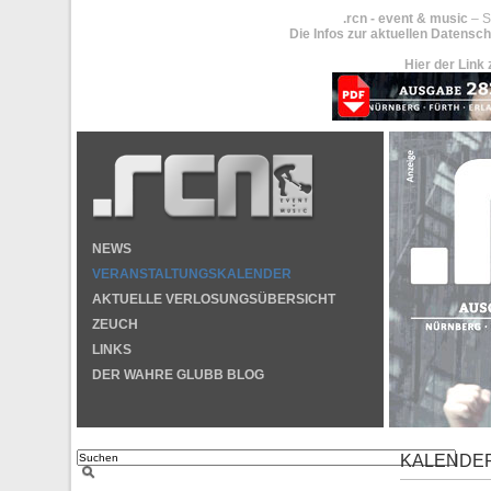
.rcn - event & music
– S
Die Infos zur aktuellen Datensch
Hier der Link 
NEWS
VERANSTALTUNGSKALENDER
AKTUELLE VERLOSUNGSÜBERSICHT
ZEUCH
LINKS
DER WAHRE GLUBB BLOG
KALENDE